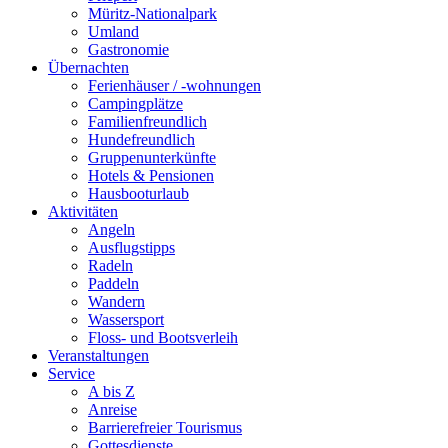
Müritz-Nationalpark
Umland
Gastronomie
Übernachten
Ferienhäuser / -wohnungen
Campingplätze
Familienfreundlich
Hundefreundlich
Gruppenunterkünfte
Hotels & Pensionen
Hausbooturlaub
Aktivitäten
Angeln
Ausflugstipps
Radeln
Paddeln
Wandern
Wassersport
Floss- und Bootsverleih
Veranstaltungen
Service
A bis Z
Anreise
Barrierefreier Tourismus
Gottesdienste