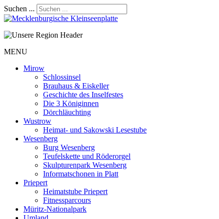
Suchen ...
MENU
Mirow
Schlossinsel
Brauhaus & Eiskeller
Geschichte des Inselfestes
Die 3 Königinnen
Dörchläuchting
Wustrow
Heimat- und Sakowski Lesestube
Wesenberg
Burg Wesenberg
Teufelskette und Röderorgel
Skulpturenpark Wesenberg
Informatschonen in Platt
Priepert
Heimatstube Priepert
Fitnessparcours
Müritz-Nationalpark
Umland