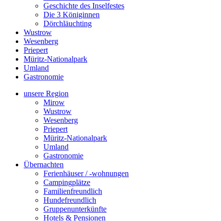
Geschichte des Inselfestes
Die 3 Königinnen
Dörchläuchting
Wustrow
Wesenberg
Priepert
Müritz-Nationalpark
Umland
Gastronomie
unsere Region
Mirow
Wustrow
Wesenberg
Priepert
Müritz-Nationalpark
Umland
Gastronomie
Übernachten
Ferienhäuser / -wohnungen
Campingplätze
Familienfreundlich
Hundefreundlich
Gruppenunterkünfte
Hotels & Pensionen