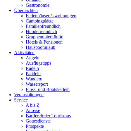
Gastronomie
Übernachten
Ferienhäuser / -wohnungen
Campingplätze
Familienfreundlich
Hundefreundlich
Gruppenunterkünfte
Hotels & Pensionen
Hausbooturlaub
Aktivitäten
Angeln
Ausflugstipps
Radeln
Paddeln
Wandern
Wassersport
Floss- und Bootsverleih
Veranstaltungen
Service
A bis Z
Anreise
Barrierefreier Tourismus
Gottesdienste
Prospekte