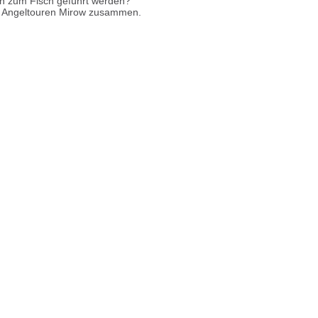
ch zum Fisch geführt werden?
on Angeltouren Mirow zusammen.