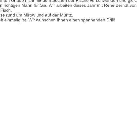
ehnten Urlaub nicht mit dem Suchen der Fische verschwenden und glei
 richtigen Mann für Sie. Wir arbeiten dieses Jahr mit René Berndt v
Fisch.
se rund um Mirow und auf der Müritz.
it einmalig ist. Wir wünschen Ihnen einen spannenden Drill!