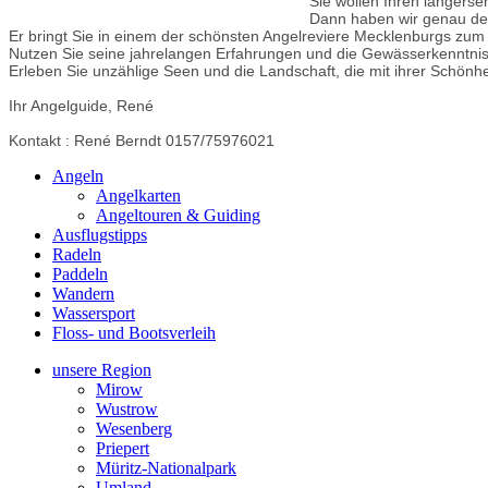
Sie wollen Ihren langers
Dann haben wir genau den
Er bringt Sie in einem der schönsten Angelreviere Mecklenburgs zum 
Nutzen Sie seine jahrelangen Erfahrungen und die Gewässerkenntnis
Erleben Sie unzählige Seen und die Landschaft, die mit ihrer Schönhe
Ihr Angelguide, René
Kontakt : René Berndt 0157/75976021
Angeln
Angelkarten
Angeltouren & Guiding
Ausflugstipps
Radeln
Paddeln
Wandern
Wassersport
Floss- und Bootsverleih
unsere Region
Mirow
Wustrow
Wesenberg
Priepert
Müritz-Nationalpark
Umland