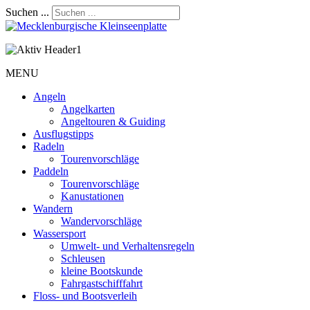
Suchen ...
MENU
Angeln
Angelkarten
Angeltouren & Guiding
Ausflugstipps
Radeln
Tourenvorschläge
Paddeln
Tourenvorschläge
Kanustationen
Wandern
Wandervorschläge
Wassersport
Umwelt- und Verhaltensregeln
Schleusen
kleine Bootskunde
Fahrgastschifffahrt
Floss- und Bootsverleih