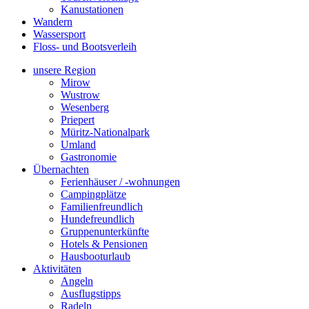
Kanustationen
Wandern
Wassersport
Floss- und Bootsverleih
unsere Region
Mirow
Wustrow
Wesenberg
Priepert
Müritz-Nationalpark
Umland
Gastronomie
Übernachten
Ferienhäuser / -wohnungen
Campingplätze
Familienfreundlich
Hundefreundlich
Gruppenunterkünfte
Hotels & Pensionen
Hausbooturlaub
Aktivitäten
Angeln
Ausflugstipps
Radeln