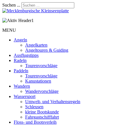
Suchen ...
MENU
Angeln
Angelkarten
Angeltouren & Guiding
Ausflugstipps
Radeln
Tourenvorschläge
Paddeln
Tourenvorschläge
Kanustationen
Wandern
Wandervorschläge
Wassersport
Umwelt- und Verhaltensregeln
Schleusen
kleine Bootskunde
Fahrgastschifffahrt
Floss- und Bootsverleih