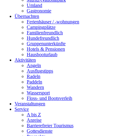
Umland
Gastronomie
Übernachten
Ferienhäuser / -wohnungen
Campingplätze
Familienfreundlich
Hundefreundlich
Gruppenunterkünfte
Hotels & Pensionen
Hausbooturlaub
Aktivitäten
Angeln
Ausflugstipps
Radeln
Paddeln
Wandern
Wassersport
Floss- und Bootsverleih
Veranstaltungen
Service
A bis Z
Anreise
Barrierefreier Tourismus
Gottesdienste