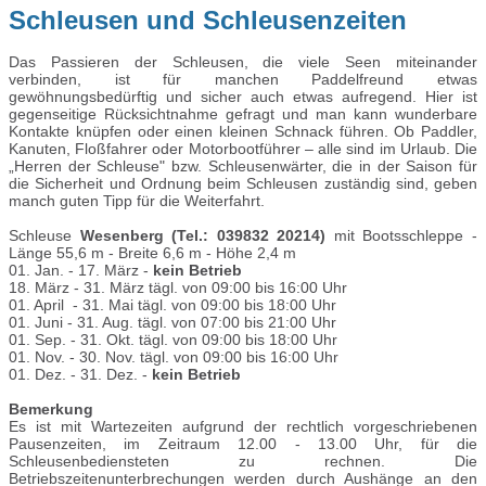
Schleusen und Schleusenzeiten
Das Passieren der Schleusen, die viele Seen miteinander
verbinden, ist für manchen Paddelfreund etwas
gewöhnungsbedürftig und sicher auch etwas aufregend. Hier ist
gegenseitige Rücksichtnahme gefragt und man kann wunderbare
Kontakte knüpfen oder einen kleinen Schnack führen. Ob Paddler,
Kanuten, Floßfahrer oder Motorbootführer – alle sind im Urlaub. Die
„Herren der Schleuse" bzw. Schleusenwärter, die in der Saison für
die Sicherheit und Ordnung beim Schleusen zuständig sind, geben
manch guten Tipp für die Weiterfahrt.
Schleuse
Wesenberg (Tel.: 039832 20214)
mit Bootsschleppe -
Länge 55,6 m - Breite 6,6 m - Höhe 2,4 m
01. Jan. - 17. März
-
kein Betrieb
18. März - 31. März tägl. von 09:00 bis 16:00 Uhr
01. April - 31. Mai tägl. von 09:00 bis 18:00 Uhr
01. Juni - 31. Aug. tägl. von 07:00 bis 21:00 Uhr
01. Sep. - 31. Okt. tägl. von 09:00 bis 18:00 Uhr
01. Nov. - 30. Nov. tägl. von 09:00 bis 16:00 Uhr
01. Dez. - 31. Dez. -
kein Betrieb
Bemerkung
Es ist mit Wartezeiten aufgrund der rechtlich vorgeschriebenen
Pausenzeiten, im Zeitraum 12.00 - 13.00 Uhr, für die
Schleusenbediensteten zu rechnen. Die
Betriebszeitenunterbrechungen werden durch Aushänge an den