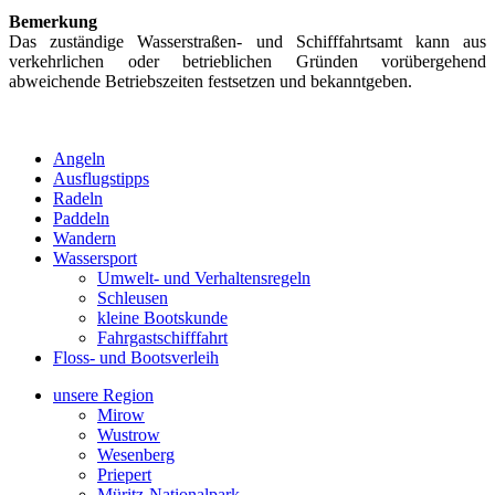
Bemerkung
Das zuständige Wasserstraßen- und Schifffahrtsamt kann aus
verkehrlichen oder betrieblichen Gründen vorübergehend
abweichende Betriebszeiten festsetzen und bekanntgeben.
Angeln
Ausflugstipps
Radeln
Paddeln
Wandern
Wassersport
Umwelt- und Verhaltensregeln
Schleusen
kleine Bootskunde
Fahrgastschifffahrt
Floss- und Bootsverleih
unsere Region
Mirow
Wustrow
Wesenberg
Priepert
Müritz-Nationalpark