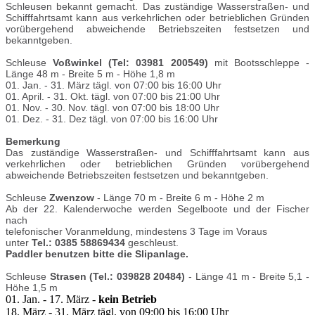
Schleusen bekannt gemacht. Das zuständige Wasserstraßen- und
Schifffahrtsamt kann aus verkehrlichen oder betrieblichen Gründen
vorübergehend abweichende Betriebszeiten festsetzen und
bekanntgeben.
Schleuse
Voßwinkel (Tel: 03981 200549)
mit Bootsschleppe -
Länge 48 m - Breite 5 m - Höhe 1,8 m
01. Jan. - 31. März tägl. von 07:00 bis 16:00 Uhr
01. April. - 31. Okt. tägl. von 07:00 bis 21:00 Uhr
01. Nov. - 30. Nov. tägl. von 07:00 bis 18:00 Uhr
01. Dez. - 31. Dez tägl. von 07:00 bis 16:00 Uhr
Bemerkung
Das zuständige Wasserstraßen- und Schifffahrtsamt kann aus
verkehrlichen oder betrieblichen Gründen vorübergehend
abweichende Betriebszeiten festsetzen und bekanntgeben.
Schleuse
Zwenzow
- Länge 70 m - Breite 6 m - Höhe 2 m
Ab der 22. Kalenderwoche werden Segelboote und der Fischer
nach
telefonischer Voranmeldung, mindestens 3 Tage im Voraus
unter
Tel.: 0385 58869434
geschleust.
Paddler benutzen bitte die Slipanlage.
Schleuse
Strasen (Tel.: 039828 20484)
- Länge 41 m - Breite 5,1 -
Höhe 1,5 m
01. Jan. - 17. März -
kein Betrieb
18. März - 31. März tägl. von 09:00 bis 16:00 Uhr