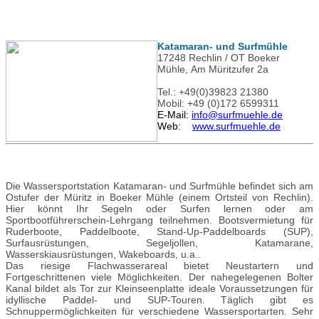
Katamaran- und Surfmühle
17248 Rechlin / OT Boeker
Mühle, Am Müritzufer 2a
Tel.: +49(0)39823 21380
Mobil: +49 (0)172 6599311
E-Mail:
info@surfmuehle.de
Web:
www.surfmuehle.de
Die Wassersportstation Katamaran- und Surfmühle befindet sich am
Ostufer der Müritz in Boeker Mühle (einem Ortsteil von Rechlin).
Hier könnt Ihr Segeln oder Surfen lernen oder am
Sportbootführerschein-Lehrgang teilnehmen. Bootsvermietung für
Ruderboote, Paddelboote, Stand-Up-Paddelboards (SUP),
Surfausrüstungen, Segeljollen, Katamarane,
Wasserskiausrüstungen, Wakeboards, u.a..
Das riesige Flachwasserareal bietet Neustartern und
Fortgeschrittenen viele Möglichkeiten. Der nahegelegenen Bolter
Kanal bildet als Tor zur Kleinseenplatte ideale Voraussetzungen für
idyllische Paddel- und SUP-Touren. Täglich gibt es
Schnuppermöglichkeiten für verschiedene Wassersportarten. Sehr