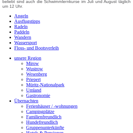
beliebt sind auch die Schwimmlernkurse im Juli und August täglich
um 12 Uhr.
Angeln
Ausflugstipps
Radeln
Paddeln
Wandern
Wassersport
Floss- und Bootsverleih
unsere Region
Mirow
Wustrow
Wesenberg
Priepert
Müritz-Nationalpark
Umland
Gastronomie
Übernachten
Ferienhäuser / -wohnungen
Campingplätze
Familienfreundlich
Hundefreundlich
Gruppenunterkünfte
Hotels & Pensionen