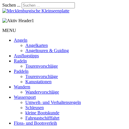
Suchen ...
MENU
Angeln
Angelkarten
Angeltouren & Guiding
Ausflugstipps
Radeln
Tourenvorschläge
Paddeln
Tourenvorschläge
Kanustationen
Wandern
Wandervorschläge
Wassersport
Umwelt- und Verhaltensregeln
Schleusen
kleine Bootskunde
Fahrgastschifffahrt
Floss- und Bootsverleih